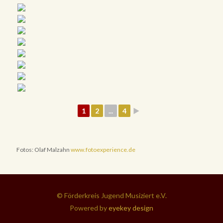
1
2
...
4
►
Fotos: Olaf Malzahn
www.fotoexperience.de
© Förderkreis Jugend Musiziert e.V.
Powered by
eyekey design