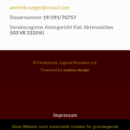
anettekroeger@icloud.com
Steuernummer
19/291/70757
Vereinsregister Amtsgericht Kiel, Aktenzeichen
503 VR 3320 KI
© Förderkreis Jugend Musiziert e.V.
Powered by
eyekey design
Impressum
Datenschutz
Diese Website nutzt essenzielle Cookies für grundlegende